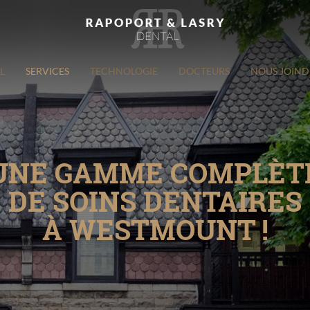
L
SERVICES
TECHNOLOGIE
DOCTEURS
NOUS JOIND
UNE GAMME COMPLÈT
DE SOINS DENTAIRES
À WESTMOUNT !