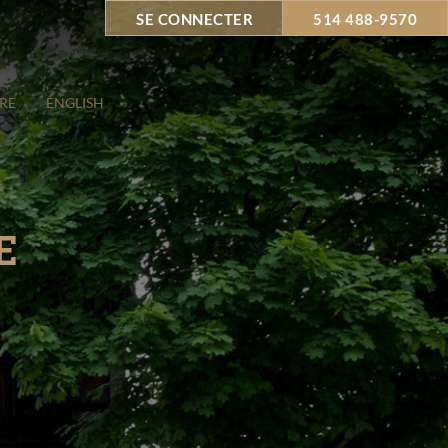
SE CONNECTER
514 488-9570
RE
ENGLISH
E