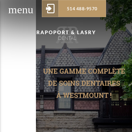
menu
514 488-9570
w_drop_down
UNE GAMME COMPLÈTE
DE SOINS DENTAIRES
À WESTMOUNT !