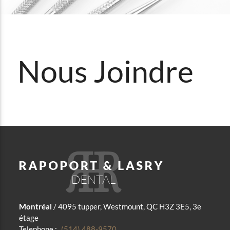
Nous Joindre
Montréal
/ 4095 tupper, Westmount, QC H3Z 3E5, 3e
étage
Telephone :
(514) 488-9570